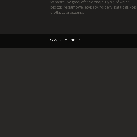
W naszej bogatej ofercie znajdują się również:
bloczki reklamowe
,
etykiety
,
foldery
,
katalogi
,
kop
ulotki
,
zaproszenia
.
© 2012 RM Printer