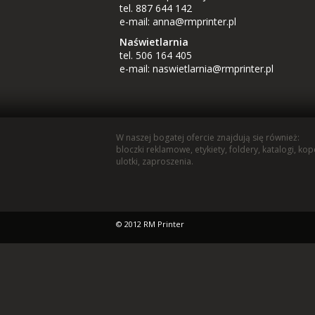
tel. 887 644 142
e-mail:
anna@rmprinter.pl
Naświetlarnia
tel. 506 164 405
e-mail:
naswietlarnia@rmprinter.pl
W naszej bogatej ofercie znajdują się również:
bloczki reklamowe
,
etykiety
,
foldery
,
katalogi
,
kop
ulotki
,
zaproszenia
.
© 2012 RM Printer